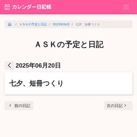
calendar_month
カレンダー日記帳
home
ＡＳＫの予定と日記
2025年06月
七夕、短冊つくり
ＡＳＫの予定と日記
arrow_back_ios
2025年06月20日
七夕、短冊つくり
chevron_left
navigate_next
前の日記
次の日記